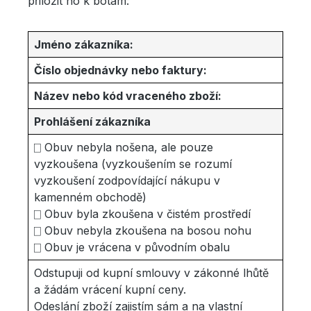
přiložit ho k botám:
Jméno zákazníka:
Číslo objednávky nebo faktury:
Název nebo kód vraceného zboží:
Prohlášení zákazníka
⎕ Obuv nebyla nošena, ale pouze
vyzkoušena (vyzkoušením se rozumí
vyzkoušení zodpovídající nákupu v
kamenném obchodě)
⎕ Obuv byla zkoušena v čistém prostředí
⎕ Obuv nebyla zkoušena na bosou nohu
⎕ Obuv je vrácena v původním obalu
Odstupuji od kupní smlouvy v zákonné lhůtě
a žádám vrácení kupní ceny.
Odeslání zboží zajistím sám a na vlastní