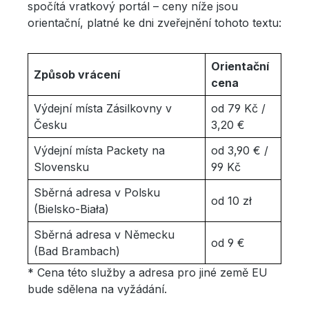
spočítá vratkový portál – ceny níže jsou
orientační, platné ke dni zveřejnění tohoto textu:
Orientační
Způsob vrácení
cena
Výdejní místa Zásilkovny v
od 79 Kč /
Česku
3,20 €
Výdejní místa Packety na
od 3,90 € /
Slovensku
99 Kč
Sběrná adresa v Polsku
od 10 zł
(Bielsko-Biała)
Sběrná adresa v Německu
od 9 €
(Bad Brambach)
* Cena této služby a adresa pro jiné země EU
bude sdělena na vyžádání.