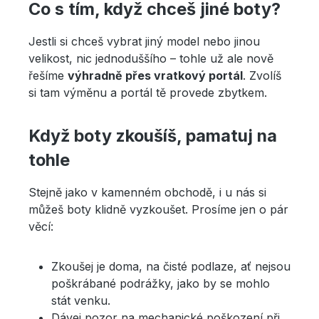
Co s tím, když chceš jiné boty?
Jestli si chceš vybrat jiný model nebo jinou
velikost, nic jednoduššího – tohle už ale nově
řešíme
výhradně přes vratkový portál
. Zvolíš
si tam výměnu a portál tě provede zbytkem.
Když boty zkoušíš, pamatuj na
tohle
Stejně jako v kamenném obchodě, i u nás si
můžeš boty klidně vyzkoušet. Prosíme jen o pár
věcí:
Zkoušej je doma, na čisté podlaze, ať nejsou
poškrábané podrážky, jako by se mohlo
stát venku.
Dávej pozor na mechanické poškození při