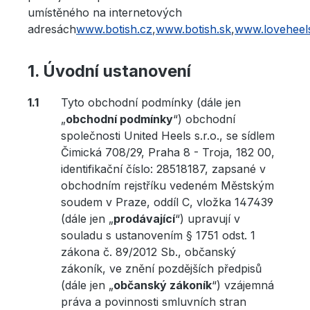
umístěného na internetových
adresách
www.botish.cz
,
www.botish.sk
,
www.loveheel
Úvodní ustanovení
Tyto obchodní podmínky (dále jen
„
obchodní podmínky
“) obchodní
společnosti United Heels s.r.o., se sídlem
Čimická 708/29, Praha 8 - Troja, 182 00,
identifikační číslo: 28518187, zapsané v
obchodním rejstříku vedeném Městským
soudem v Praze, oddíl C, vložka 147439
(dále jen „
prodávající
“) upravují v
souladu s ustanovením § 1751 odst. 1
zákona č. 89/2012 Sb., občanský
zákoník, ve znění pozdějších předpisů
(dále jen „
občanský zákoník
“) vzájemná
práva a povinnosti smluvních stran