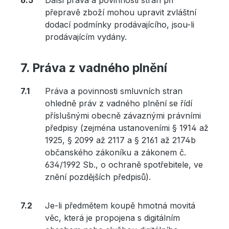
Další práva a povinnosti stran při
přepravě zboží mohou upravit zvláštní
dodací podmínky prodávajícího, jsou-li
prodávajícím vydány.
Práva z vadného plnění
Práva a povinnosti smluvních stran
ohledně práv z vadného plnění se řídí
příslušnými obecně závaznými právními
předpisy (zejména ustanoveními § 1914 až
1925, § 2099 až 2117 a § 2161 až 2174b
občanského zákoníku a zákonem č.
634/1992 Sb., o ochraně spotřebitele, ve
znění pozdějších předpisů).
Je-li předmětem koupě hmotná movitá
věc, která je propojena s digitálním