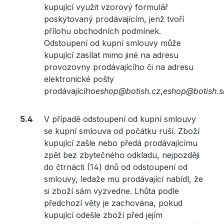
kupující využit vzorový formulář
poskytovaný prodávajícím, jenž tvoří
přílohu obchodních podmínek.
Odstoupení od kupní smlouvy může
kupující zasílat mimo jiné na adresu
provozovny prodávajícího či na adresu
elektronické pošty
prodávajícího
eshop@botish.cz
,
eshop@botish.s
V případě odstoupení od kupní smlouvy
se kupní smlouva od počátku ruší. Zboží
kupující zašle nebo předá prodávajícímu
zpět bez zbytečného odkladu, nejpozději
do čtrnácti (14) dnů od odstoupení od
smlouvy, ledaže mu prodávající nabídl, že
si zboží sám vyzvedne. Lhůta podle
předchozí věty je zachována, pokud
kupující odešle zboží před jejím