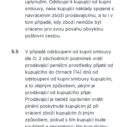
uplynutím. Odstoupí-li kupující od kupní
smlouvy, nese kupující náklady spojené s
navrácením zboží prodávajícímu, a to i v
tom případě, kdy zboží nemůže být
vráceno pro svou povahu obvyklou
poštovní cestou.
V případě odstoupení od kupní smlouvy
dle čl. 2 obchodních podmínek vrátí
prodávající peněžní prostředky přijaté od
kupujícího do čtrnácti (14) dnů od
odstoupení od kupní smlouvy kupujícím,
a to stejným způsobem, jakým je
prodávající od kupujícího přijal.
Prodávající je taktéž oprávněn vrátit
plnění poskytnuté kupujícím již při
vrácení zboží kupujícím či jiným
způsobem, pokud s tím kupující bude
souhlasit a nevzniknou tím kupujícímu