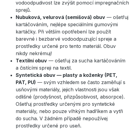
vodoodpudivost lze zvýšit pomocí impregnačních
sprejů.
Nubuková, velurová (semišová) obuv
— ošetřuj
kartáčováním, nejlépe speciálními gumovými
kartáčky. Při větším opotřebení lze použít
barevné i bezbarvé vodoodpuzující spreje a
prostředky určené pro tento materiál. Obuv
nikdy nekrémuj!
Textilní obuv
— ošetřuj za sucha kartáčováním
a čistícími spreji na textil.
Syntetická obuv — plasty a koženky (PET,
PAT, PU)
— svým vzhledem se často zaměňují s
usňovými materiály, jejich vlastnosti jsou však
odlišné (prodyšnost, přizpůsobivost, absorpce).
Ošetřuj prostředky určenými pro syntetické
materiály, nebo pouze vlhkým hadříkem a vytři
do sucha. V žádném případě nepoužívej
prostředky určené pro useň.