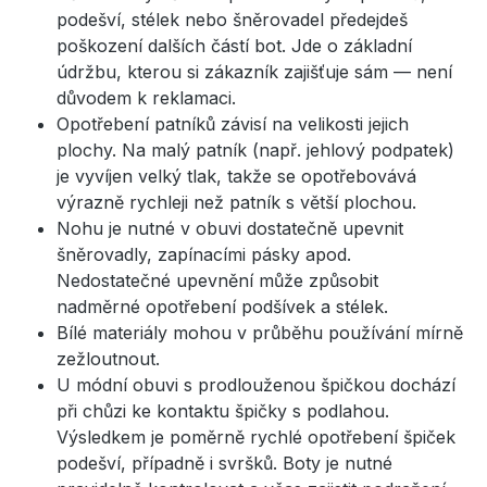
podešví, stélek nebo šněrovadel předejdeš
poškození dalších částí bot. Jde o základní
údržbu, kterou si zákazník zajišťuje sám — není
důvodem k reklamaci.
Opotřebení patníků závisí na velikosti jejich
plochy. Na malý patník (např. jehlový podpatek)
je vyvíjen velký tlak, takže se opotřebovává
výrazně rychleji než patník s větší plochou.
Nohu je nutné v obuvi dostatečně upevnit
šněrovadly, zapínacími pásky apod.
Nedostatečné upevnění může způsobit
nadměrné opotřebení podšívek a stélek.
Bílé materiály mohou v průběhu používání mírně
zežloutnout.
U módní obuvi s prodlouženou špičkou dochází
při chůzi ke kontaktu špičky s podlahou.
Výsledkem je poměrně rychlé opotřebení špiček
podešví, případně i svršků. Boty je nutné