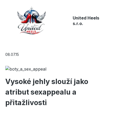
Přejít na hlavní obsah
United Heels
s.r.o.
08.07.15
Vysoké jehly slouží jako
atribut sexappealu a
přitažlivosti