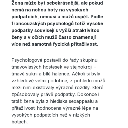
Žena může být sebekrásnější, ale pokud
nemá na nohou boty na vysokých
podpatcích, nemusí u mužů uspět. Podle
francouzských psychologů totiž vysoké
podpatky souvisejí s vyšší atraktivitou
ženy a v očích mužů často znamenají
více než samotná fyzická přitažlivost.
Psychologové postavili do řady skupinu
tmavovlasých hostesek ve stejnokroji –
tmavé sukni a bílé halence. Ačkoli si byly
vzhledově velmi podobné, z pohledu mužů
mezi nimi existovaly výrazné rozdíly, které
způsobovaly právě podpatky. Dokonce i
tatáž žena byla z hlediska sexappealu a
přitažlivosti hodnocena výrazně lépe na
vysokých podpatcích než v nízkých
botách.