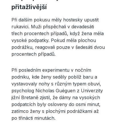
přitažlivější
Při dalším pokusu měly hostesky upustit
rukavici. Muži přispěchali v devadesáti
třech procentech případů, když žena měla
vysoké podpatky. Pokud měla plochou
podrážku, reagovali pouze v šedesáti dvou
procentech případů.
Při posledním experimentu v nočním
podniku, kde ženy seděly poblíž baru a
vystavovaly nohy s různým typem obuvi,
psycholog Nicholas Guéguen z Univerzity
jižní Bretaně zjistil, že dámy na vysokých
podpatcích byly osloveny do osmi minut,
zatímco ženy s plochými podrážkami až
po třinácti minutách.